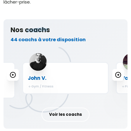
lâcher-prise.
Nos
coachs
44 coachs à votre disposition
John V.
Val
Gym / Fitness
Pil
Voir les coachs