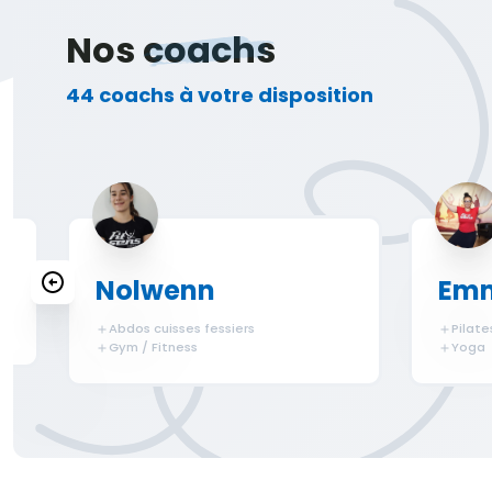
Nos
coachs
44 coachs à votre disposition
Nolwenn
Emm
Abdos cuisses fessiers
Pilate
Gym / Fitness
Yoga