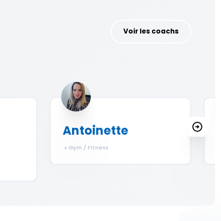
Voir les coachs
Antoinette
Gym / Fitness