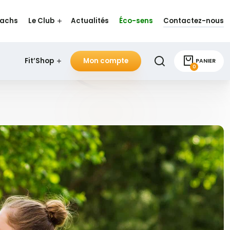
oachs
Le Club
Actualités
Éco-sens
Contactez-nous
Fit’Shop
Mon compte
PANIER
0