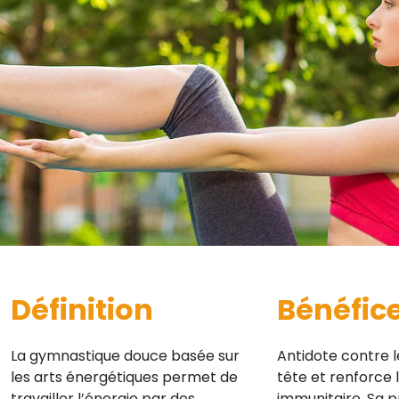
Définition
Bénéfic
La gymnastique douce basée sur
Antidote contre le
les arts énergétiques permet de
tête et renforce
travailler l’énergie par des
immunitaire. Sa p