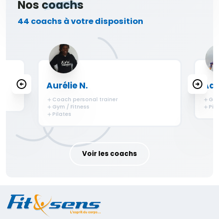
Nos
coachs
44 coachs à votre disposition
Aurélie N.
Adè
Coach personal trainer
Gym
Gym / Fitness
Pil
Pilates
Voir les coachs