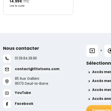
14.99
€
TTC
Lire la suite
Nous contacter
+
01.39.84.38.86
Sélection
contact@fitetsens.com
Accès men
85 Rue Galliéni
Accès men
95170 Deuil-la-Barre
Accès mens
YouTube
Accès ann
Facebook
Connectez