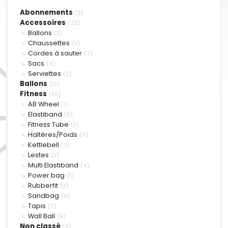
Abonnements
(2)
Accessoires
(22)
Ballons
(3)
Chaussettes
(3)
Cordes à sauter
(7)
Sacs
(4)
Serviettes
(2)
Ballons
(12)
Fitness
(55)
AB Wheel
(1)
Elastiband
(5)
Fitness Tube
(3)
Haltères/Poids
(7)
Kettlebell
(7)
Lestes
(3)
Multi Elastiband
(4)
Power bag
(1)
Rubberfit
(3)
Sandbag
(5)
Tapis
(7)
Wall Ball
(9)
Non classé
(0)