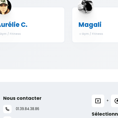
lie C.
Magali
 Fitness
Gym / Fitness
Nous contacter
+
01.39.84.38.86
Sélection