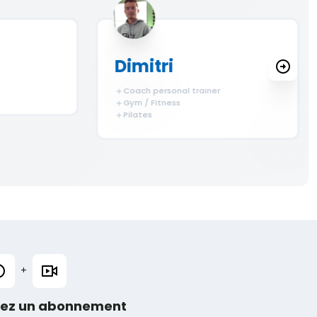
Dimitri
Coach personal trainer
Gym / Fitness
Pilates
+
nez un abonnement