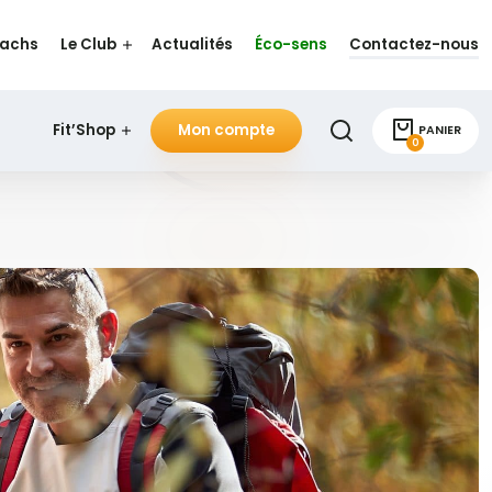
oachs
Le Club
Actualités
Éco-sens
Contactez-nous
Fit’Shop
Mon compte
PANIER
0