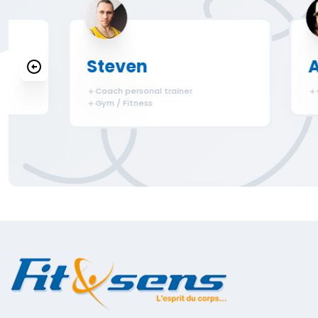
Steven
Auré
Coach personal trainer
Gym /
Gym / Fitness