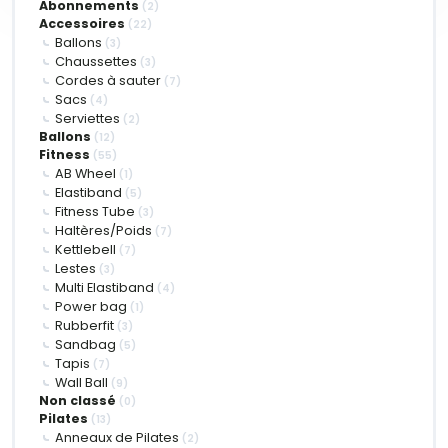
Abonnements
(2)
Accessoires
(22)
Ballons
(3)
Chaussettes
(3)
Cordes à sauter
(7)
Sacs
(4)
Serviettes
(2)
Ballons
(12)
Fitness
(55)
AB Wheel
(1)
Elastiband
(5)
Fitness Tube
(3)
Haltères/Poids
(7)
Kettlebell
(7)
Lestes
(3)
Multi Elastiband
(4)
Power bag
(1)
Rubberfit
(3)
Sandbag
(5)
Tapis
(7)
Wall Ball
(9)
Non classé
(0)
Pilates
(13)
Anneaux de Pilates
(2)