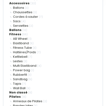
Accessoires
(22)
Ballons
(3)
Chaussettes
(3)
Cordes à sauter
(7)
Sacs
(4)
Serviettes
(2)
Ballons
(12)
Fitness
(55)
AB Wheel
(1)
Elastiband
(5)
Fitness Tube
(3)
Haltères/Poids
(7)
Kettlebell
(7)
Lestes
(3)
Multi Elastiband
(4)
Power bag
(1)
Rubberfit
(3)
Sandbag
(5)
Tapis
(7)
Wall Ball
(9)
Non classé
(0)
Pilates
(13)
Anneaux de Pilates
(2)
Bandes latex
(3)