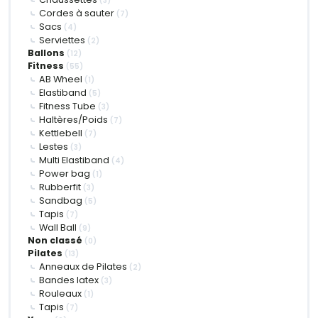
(3)
Cordes à sauter
(7)
Sacs
(4)
Serviettes
(2)
Ballons
(12)
Fitness
(55)
AB Wheel
(1)
Elastiband
(5)
Fitness Tube
(3)
Haltères/Poids
(7)
Kettlebell
(7)
Lestes
(3)
Multi Elastiband
(4)
Power bag
(1)
Rubberfit
(3)
Sandbag
(5)
Tapis
(7)
Wall Ball
(9)
Non classé
(0)
Pilates
(13)
Anneaux de Pilates
(2)
Bandes latex
(3)
Rouleaux
(1)
Tapis
(7)