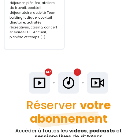
déjeuner, plénière, ateliers
de travail, cocktail
déjeunatoire, activité Team
bulding ludique, cocktail
dînatoire, activités
récréatives, casino, concert
et soirée DJ. Accueil,
plénière et temps […]
617
11
+
+
Réserver
votre
abonnement
Accéder à toutes les
videos
,
podcasts
et
sessions lives
de Fit&Sens