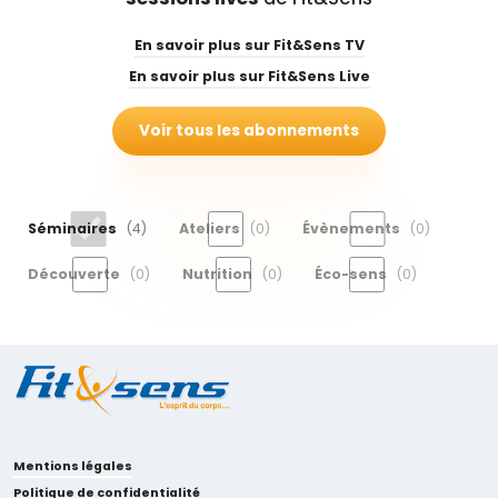
En savoir plus sur Fit&Sens TV
En savoir plus sur Fit&Sens Live
Voir tous les abonnements
Séminaires
(
4
)
Ateliers
(
0
)
Évènements
(
0
)
Découverte
(
0
)
Nutrition
(
0
)
Éco-sens
(
0
)
Mentions légales
Politique de confidentialité