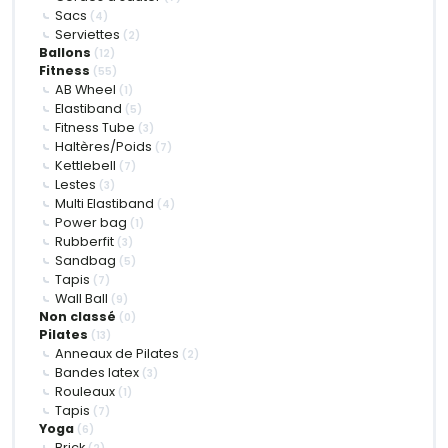
Sacs
(4)
Serviettes
(2)
Ballons
(12)
Fitness
(55)
AB Wheel
(1)
Elastiband
(5)
Fitness Tube
(3)
Haltères/Poids
(7)
Kettlebell
(7)
Lestes
(3)
Multi Elastiband
(4)
Power bag
(1)
Rubberfit
(3)
Sandbag
(5)
Tapis
(7)
Wall Ball
(9)
Non classé
(0)
Pilates
(13)
Anneaux de Pilates
(2)
Bandes latex
(3)
Rouleaux
(1)
Tapis
(7)
Yoga
(6)
Brick