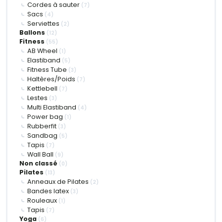
Cordes à sauter
(7)
Sacs
(4)
Serviettes
(2)
Ballons
(12)
Fitness
(55)
AB Wheel
(1)
Elastiband
(5)
Fitness Tube
(3)
Haltères/Poids
(7)
Kettlebell
(7)
Lestes
(3)
Multi Elastiband
(4)
Power bag
(1)
Rubberfit
(3)
Sandbag
(5)
Tapis
(7)
Wall Ball
(9)
Non classé
(0)
Pilates
(13)
Anneaux de Pilates
(2)
Bandes latex
(3)
Rouleaux
(1)
Tapis
(7)
Yoga
(6)