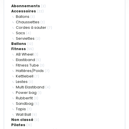
Abonnements
(2)
Accessoires
(22)
Ballons
(3)
Chaussettes
(3)
Cordes à sauter
(7)
Sacs
(4)
Serviettes
(2)
Ballons
(12)
Fitness
(55)
AB Wheel
(1)
Elastiband
(5)
Fitness Tube
(3)
Haltères/Poids
(7)
Kettlebell
(7)
Lestes
(3)
Multi Elastiband
(4)
Power bag
(1)
Rubberfit
(3)
Sandbag
(5)
Tapis
(7)
Wall Ball
(9)
Non classé
(0)
Pilates
(13)