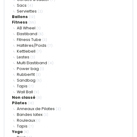
Sacs
(4)
Serviettes
(2)
Ballons
(12)
Fitness
(55)
AB Wheel
(1)
Elastiband
(5)
Fitness Tube
(3)
Haltères/Poids
(7)
Kettlebell
(7)
Lestes
(3)
Multi Elastiband
(4)
Power bag
(1)
Rubberfit
(3)
Sandbag
(5)
Tapis
(7)
Wall Ball
(9)
Non classé
(0)
Pilates
(13)
Anneaux de Pilates
(2)
Bandes latex
(3)
Rouleaux
(1)
Tapis
(7)
Yoga
(6)