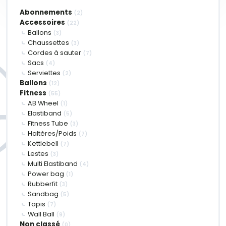
Abonnements
(2)
Accessoires
(22)
Ballons
(3)
Chaussettes
(3)
Cordes à sauter
(7)
Sacs
(4)
Serviettes
(2)
Ballons
(12)
Fitness
(55)
AB Wheel
(1)
Elastiband
(5)
Fitness Tube
(3)
Haltères/Poids
(7)
Kettlebell
(7)
Lestes
(3)
Multi Elastiband
(4)
Power bag
(1)
Rubberfit
(3)
Sandbag
(5)
Tapis
(7)
Wall Ball
(9)
Non classé
(0)