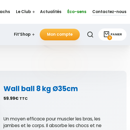
oachs
Le Club
Actualités
Éco-sens
Contactez-nous
Fit’Shop
Mon compte
PANIER
0
Wall ball 8 kg Ø35cm
59.99
€
TTC
Un moyen efficace pour muscler les bras, les
jambes et le corps. Il absorbe les chocs et ne